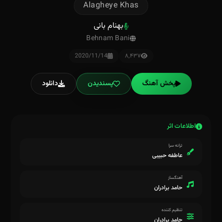
Alagheye Khas
بهنام بانی
Behnam Bani
2020/11/14
۸٬۴۳۷
پخش آهنگ
پسندیدن
دانلود
اطلاعات اثر
ترانه سرا
عاطفه حبیبی
آهنگساز
حامد برادران
تنظیم کننده
حامد برادران