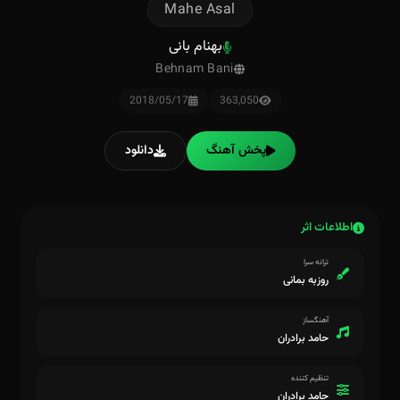
Mahe Asal
بهنام بانی
Behnam Bani
2018/05/17
363,050
پخش آهنگ
دانلود
اطلاعات اثر
ترانه سرا
روزبه بمانی
آهنگساز
حامد برادران
تنظیم کننده
حامد برادران