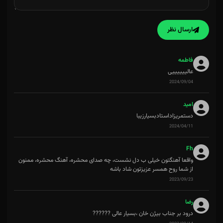
ارسال نظر
فاطمه
عالییییییی
2024/09/04
امید
دستمریزاداستادبسیارزیبا
2024/04/11
Fh
واقعا آهنگتون خیلی ب دل نشست، چه صدای محشره، آهنگ محشره، ممنون
از شما روح همسر عزیزتون شاد باشه
2023/09/23
رضا
درود بر جناب بیژن خان ،بسیار عالی ??????