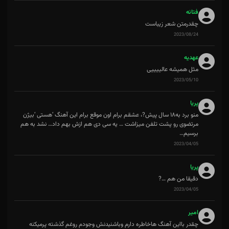
فتانه
چقدرمتن شعر زیباست
2023/08/24
عهدیه
مثل همیشه عالییییی
2023/05/10
پریا
منو برد به‌۱۸ سال پیش‌?، عشقم برام اون موقع برام این آهنگ ‘هستی ‘بیژن
مرتضوی رو پشت تلفن میزاشت … یه سی دی هم ازش بهم داد… نشد به هم
برسیم…
2023/04/05
پریا
دقیقا من هم …?
2023/04/05
امیر
چقدر بااین آهنگ هاخاطره دارم وباشنیدنش وجودم روغم گذشته پرمیکنه