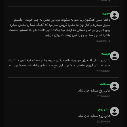
2023/09/14
مهری
واقعا امروز آهنگتون زیبا منو به سکوت برد،این یعنی یه چیز خوب... داشتم
سبزی میخریدم کنار اون یه مغاره فروش ساز بود که آهنگ شما رو پخش میکرد
روی عابرین پیاده و کسانی که اونجا بود واقعا تاثیر داشت هر جا هستید سلامت
باشید اسم و صدا و چهره تون زیباست بیژن عزیزم.
2023/09/12
فرشته
شنیدن صدای آقا بیژن من وبه عالم دیگری میبره چقدر صدا و قیافشون دلنشینه
هرجا هستن آرزوی سلامتی براشون دارم روح همسرشون شاد خدا صبرشون بده
2023/09/06
مستانه
عالی روح ستاره جان شاد
2023/09/05
عالی روح
عالی روح ستاره جان شاد
2023/09/04