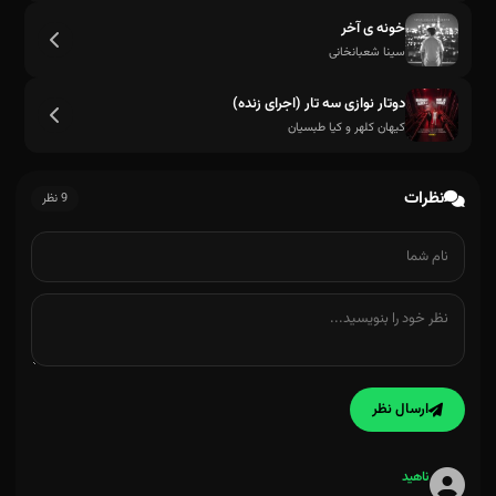
خونه ی آخر
سینا شعبانخانی
دوتار نوازی سه تار (اجرای زنده)
بدونِ تو من دیوونه میشم
کیهان کلهر و کیا طبسیان
نظرات
9 نظر
ارسال نظر
ناهید