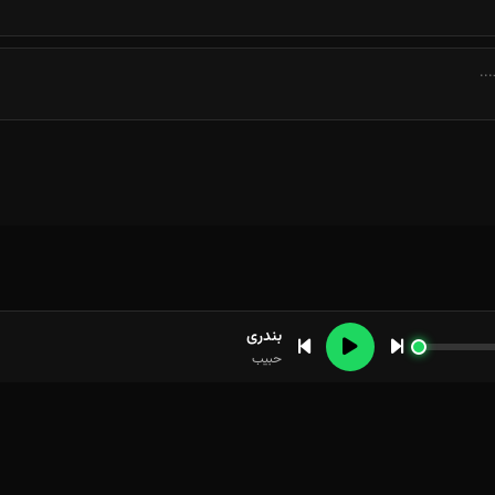
بندری
حبیب