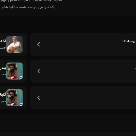
یکه تنها می مونم با همه خاطره هام
وسه ها
آخه 
حبیب
بندر
حبیب
گلها
حبیب