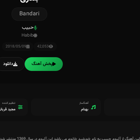
Bandari
حبیب
Habib
2018/05/09
42,053
پخش آهنگ
دانلود
آهنگساز
تنظیم کننده
بهنام
مجید قربان
آهنگ از آلبوم حبیب به نام خورشید خانوم می باشد این آلبوم در سال 1369 منتشر شده است.