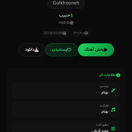
Golkhooneh
حبیب
Habib
2018/05/09
۱۴۳٬۲۰۰
پخش آهنگ
پسندیدن
دانلود
اطلاعات اثر
ترانه سرا
بهنام
آهنگساز
بهنام
تنظیم کننده
مجید قربانی