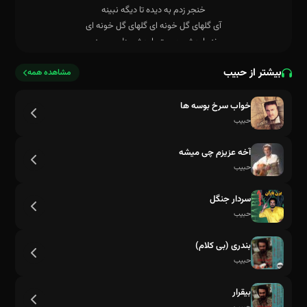
بیشتر از حبیب
مشاهده همه
خواب سرخ بوسه ها
یک دنیا شوخ و شنگی اما وفا نداری
حبیب
آخه عزیزم چی میشه
حبیب
سردار جنگل
حبیب
بندری (بی کلام)
حبیب
بیقرار