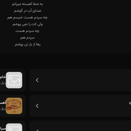
رها از بار تن پوشم
خام 
دنگ 
د
آهست
دنگ 
سیا