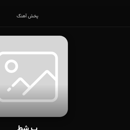
پخش آهنگ
ب شط