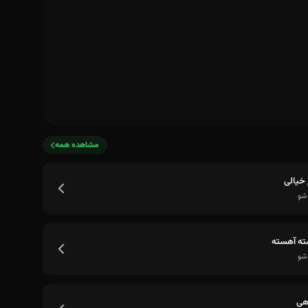
مشاهده همه
خیالی
شو
ه آهسته
شو
هی