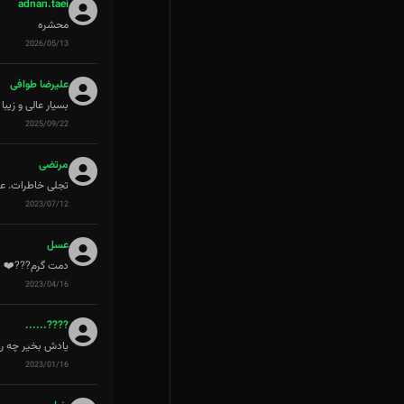
adnan.taei
محشره
2026/05/13
علیرضا طوافی
بسیار عالی و زیبا
2025/09/22
مرتضی
تجلی خاطرات. عا
2023/07/12
عسل
دمت گرم???❤️
2023/04/16
????......
یادش بخیر چه رو
2023/01/16