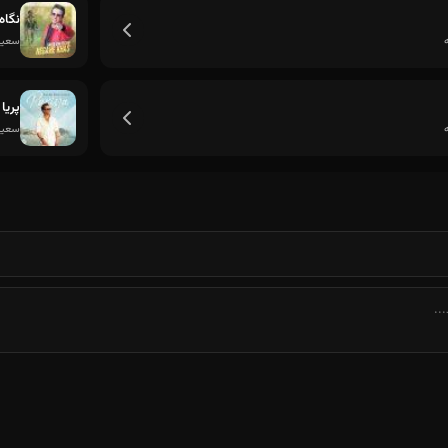
نگاه
سعید
پریا
گلی واسه من گلی واسه عشق گلی از همه مهر
سعید