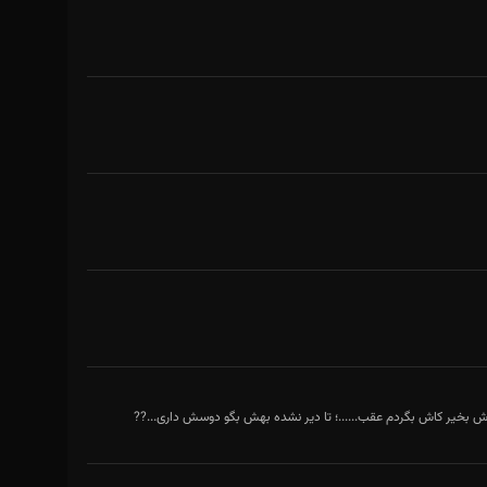
دش بخیر کاش بگردم عقب......؛ تا دیر نشده بهش بگو دوسش داری...??