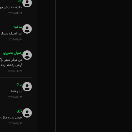
رضا
حالیه خدایش بهت
2023/01/11
سامیه
این آهنگ بسیار 
2023/01/04
رضوان‌ نصیری
گوش بدهند بعد تو
2022/11/21
بی‌تا
اره واقعا
2022/09/28
نازی
حرفی نداره مثل 
2022/08/30