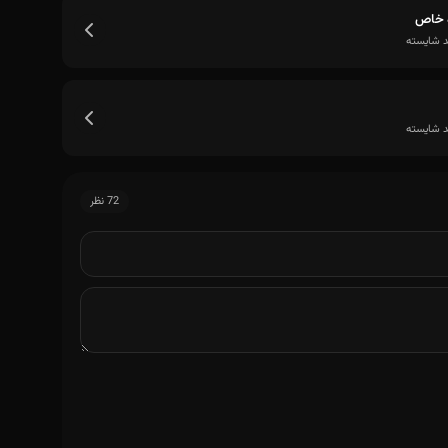
 خاص
 شایسته
و تری
 شایسته
72 نظر