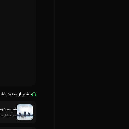
بیشتر از سعید شای
شب سرد زم
سعید شایسته