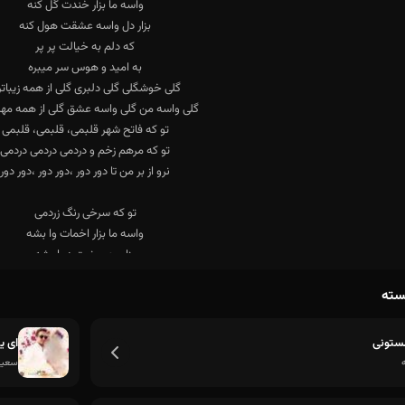
سته
ستونی
ای یا
سعید