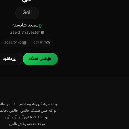
Goli
سعید شایسته
Saeid Shayesteh
2016/01/09
927,917
پخش آهنگ
دانلود