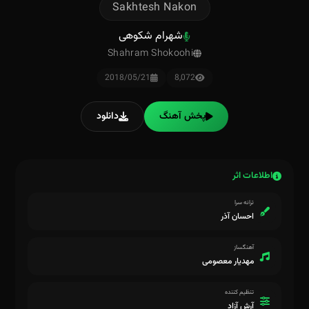
Sakhtesh Nakon
شهرام شکوهی
Shahram Shokoohi
2018/05/21
8,072
پخش آهنگ
دانلود
اطلاعات اثر
ترانه سرا
احسان آذر
آهنگساز
مهدیار معصومی
تنظیم کننده
آرش آزاد