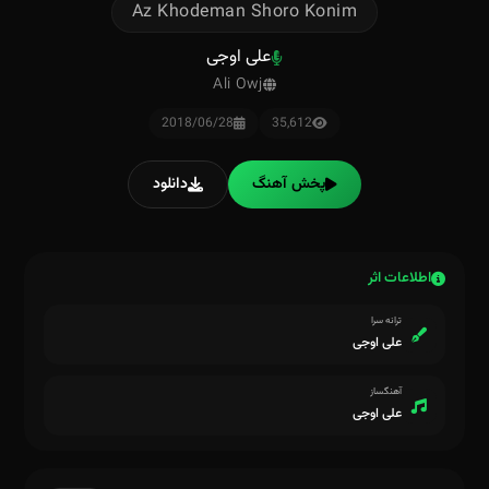
Az Khodeman Shoro Konim
علی اوجی
Ali Owj
2018/06/28
35,612
پخش آهنگ
دانلود
اطلاعات اثر
ترانه سرا
علی اوجی
آهنگساز
علی اوجی