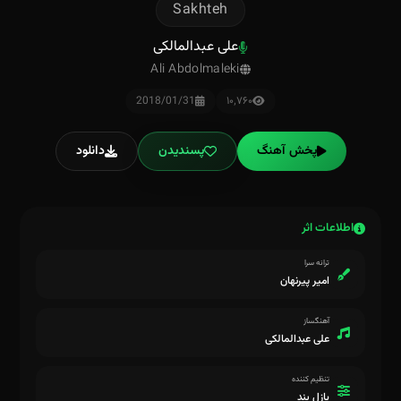
Sakhteh
علی عبدالمالکی
Ali Abdolmaleki
2018/01/31
۱۰٬۷۶۰
پخش آهنگ
پسندیدن
دانلود
اطلاعات اثر
ترانه سرا
امیر پیرنهان
آهنگساز
علی عبدالمالکی
تنظیم کننده
پازل بند