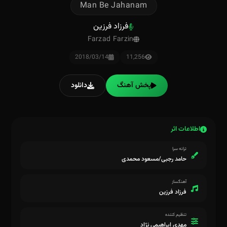
Man Be Jahanam
فرزاد فرزین
Farzad Farzin
2018/03/14
11,256
پخش آهنگ
دانلود
اطلاعات اثر
ترانه سرا
حامد رجبی/مسعود محمدی
آهنگساز
فرزاد فرزین
تنظیم کننده
مهدی ابراهیمی نژاد