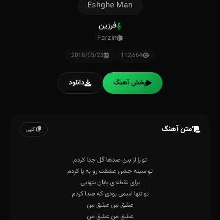
Eshghe Man
فرزین
Farzin
2018/05/23
112,664
پخش آهنگ
دانلود
متن آهنگ
کپی