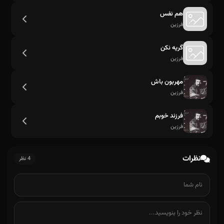
هم نفس
فرزین
گریه نکن
فرزین
مهربون باش
فرزین
فرزند خوبم
فرزین
عشق من عشق من
نظرات
4 نظر