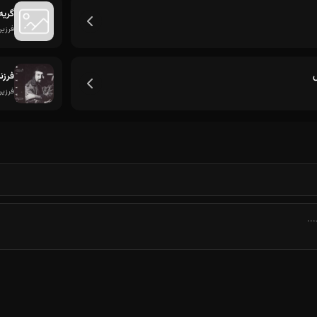
گریه
فرزی
فرزن
فرزی
چرا می لرزه دلم