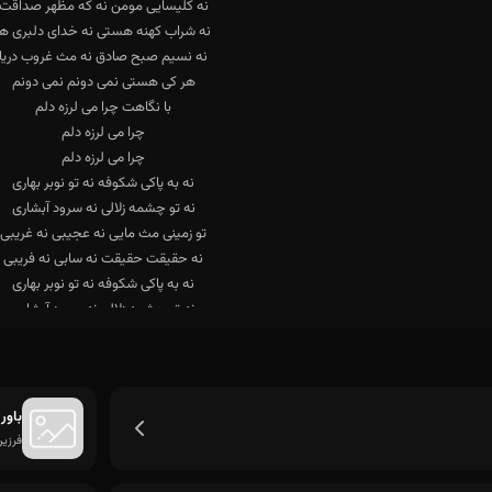
باور
فرزی