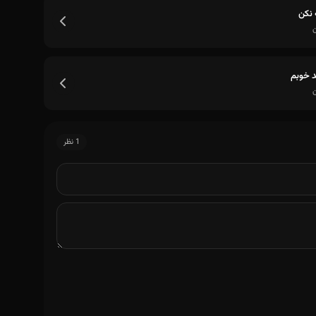
 نکن
ن
د خوبم
ن
1 نظر