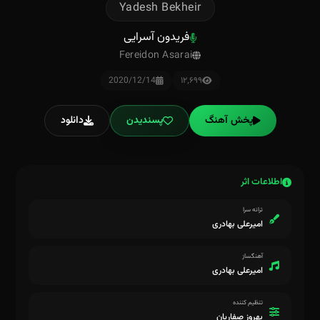
Yadesh Bekheir
فریدون آسرایی
Fereidon Asarai
2020/12/14
۱۲٬۶۹۹
پخش آهنگ
پسندیدن
دانلود
اطلاعات اثر
ترانه سرا
امیرعلی بهادری
آهنگساز
امیرعلی بهادری
تنظیم کننده
بهروز صفاریان