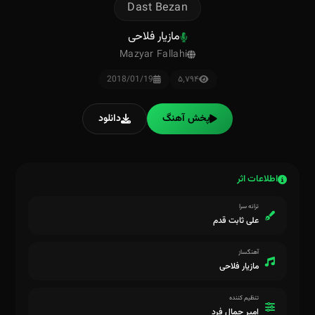
Dast Bezan
مازیار فلاحی
Mazyar Fallahi
2018/01/19
۵٬۷۹۴
پخش آهنگ
دانلود
اطلاعات اثر
ترانه سرا
علی ثابت قدم
آهنگساز
مازیار فلاحی
تنظیم کننده
امیر جمال‌ فرد