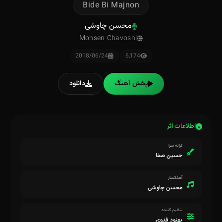
Bide Bi Majnon
محسن چاوشی
Mohsen Chavoshi
2018/06/24
6,174
پخش آهنگ
دانلود
اطلاعات اثر
ترانه سرا
حسین صفا
آهنگساز
محسن چاوشی
تنظیم کننده
بهنود فدوی