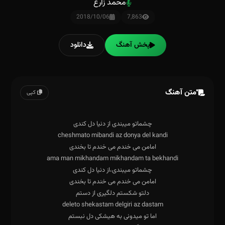
محمد زارع
2018/10/06
7,863
پخش آهنگ
دانلود
متن آهنگ
کپی