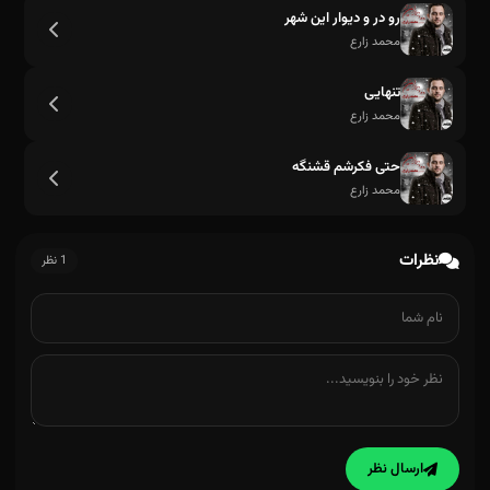
رو در و دیوار این شهر
محمد زارع
تنهایی
به نفع هردومونه
محمد زارع
حتی فکرشم قشنگه
محمد زارع
نظرات
1 نظر
ارسال نظر