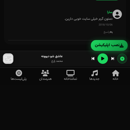
سارا
دمتون گرم خیلی سایت خوبی دارین.
2018/10/06
پاسخ
نصب اپلیکیشن
عاشق شو دیوونه
محمد زارع
خانه
جدیدها
تماشاخانه
هنرمندان
پلی‌لیست‌ها