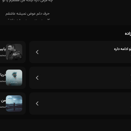
اده
و ادامه داره
پایی
محمد 
دریا
محمد 
من ب
محمد 
چه فرقی داره اینکه من مقصرم یا تو