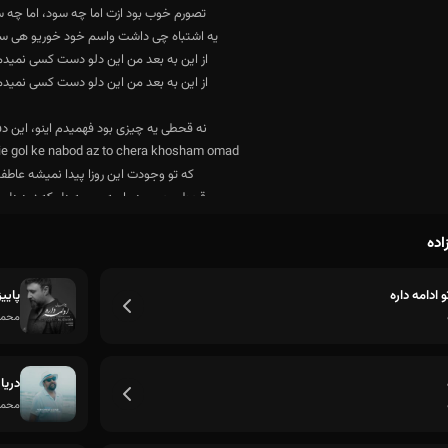
اده
و ادامه داره
پایی
محمد 
دریا
محمد 