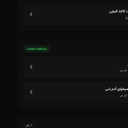
 کاغذ قیچی
ح
مشاهده همه
ای پی
میخوای آدم شی
ای پی
1 نظر