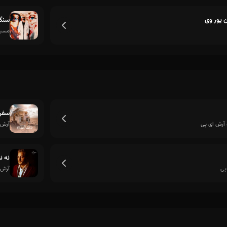
 یور وی
سنگ
مسی
سفر
آرش ای پی
آرش 
نه ن
پی
آرش 