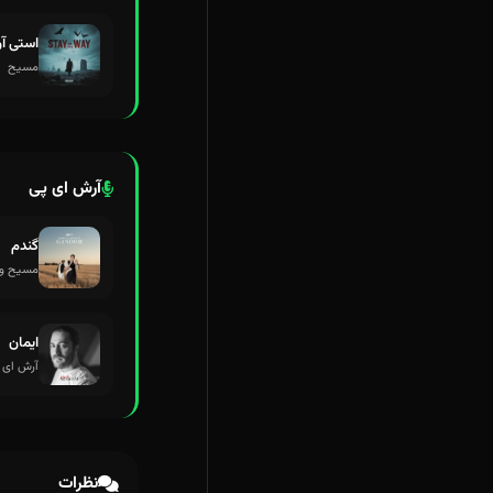
استی آن
مسیح
آرش ای پی
گندم
مسیح و 
ایمان
آرش ای 
نظرات