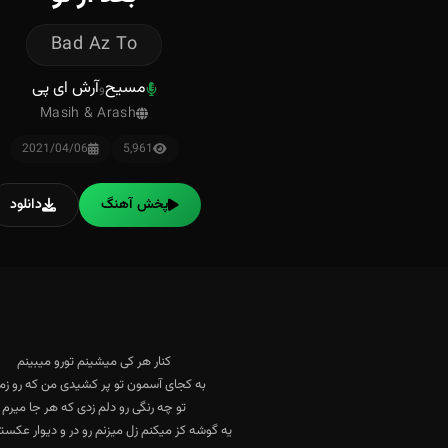
Bad Az To
مسیح
آرش ای پی
و
Masih & Arash
2021/04/06
5,961
پخش آهنگ
دانلود