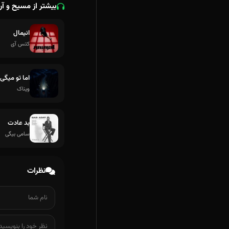
بیشتر از مسیح و آرش
انیمال
کتس آی
اما تو میگی 
ویناک
بد عادت
سامی بیگی
نظرات