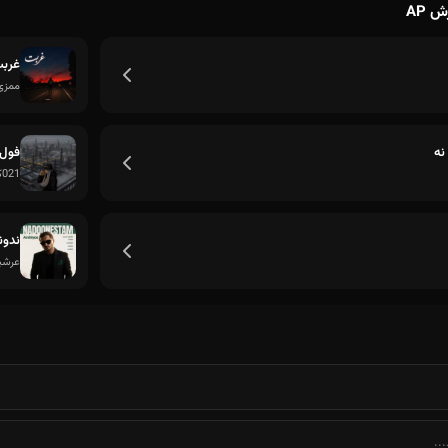
 AP
غرب
ممزی
دلم به عشقمون لگد نزد
نه
فول
021کید
ندون
عرشی