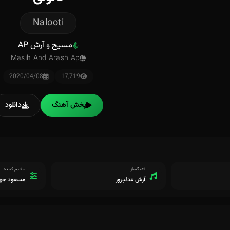
Nalooti
مسیح و آرش AP
Masih And Arash Ap
2020/04/08
17,719
پخش آهنگ
دانلود
آهنگساز
تنظیم کننده
آرش عدلپرور
مسعود جها