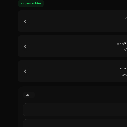
مشاهده همه
ت
 فورس
ستم
اس
1 نظر