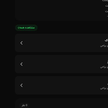
مشاهده همه
ت
ک
 یراحی
 یراحی
 یراحی
0 نظر