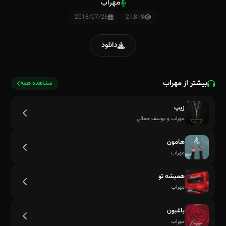
مهراب
2018/07/26
21,818
دانلود
بیشتر از مهراب
مشاهده همه
زیپ
مهراب و یوسف جمالی
هامون
مهراب
همیشه تو
مهراب
باغبون
مهراب