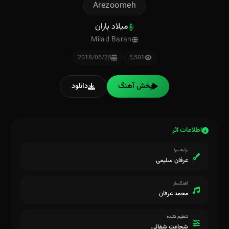
Arezoomeh
میلاد باران
Milad Baran
2018/05/25
5,501
پخش آهنگ
دانلود
اطلاعات اثر
ترانه سرا
عرفان سلیمی
آهنگساز
محمد عرفان
تنظیم کننده
شجاعت شفائی