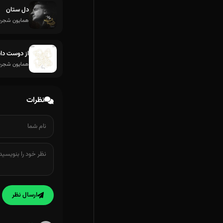
دل ستان
همایون شجری
از دوست دا
همایون شجریان
نظرات
ارسال نظر