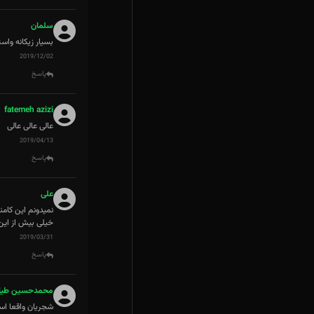
سلمان
بسیار زیکانه وا
2019/12/02
پاسخ
fatemeh azizi
عالی عالی عالی
2019/04/13
پاسخ
علی
خیلی بیش از این 
2019/03/31
پاسخ
محمدحسین طیا
شجریان واقعا اس