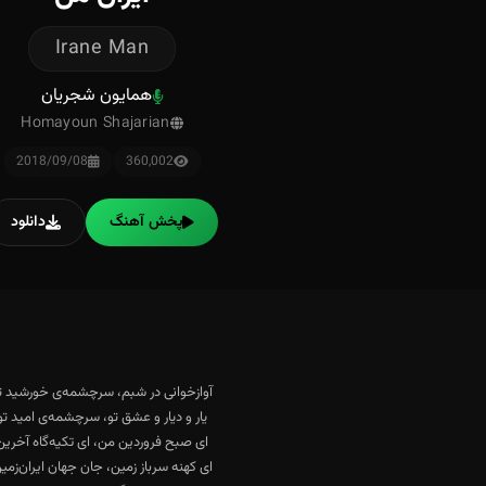
Irane Man
همایون شجریان
Homayoun Shajarian
2018/09/08
360,002
پخش آهنگ
دانلود