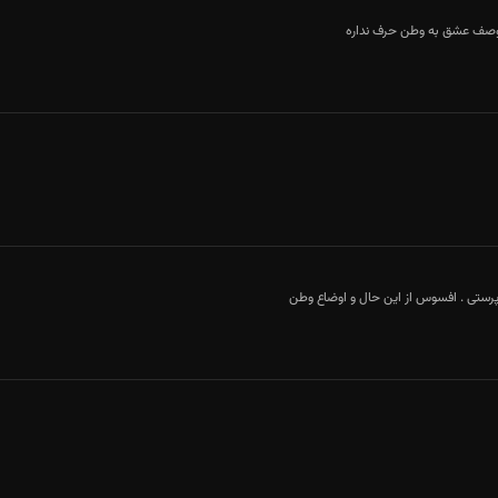
 وصف عشق به وطن حرف نداره
ایران من ایران من
پرستی . افسوس از این حال و اوضاع وطن