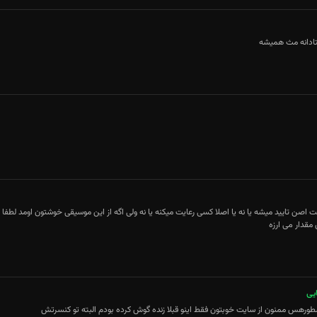
ستادانه مث همیشه
مقدار می ارزه
یی
طورهس ممنون از سایت خوبتون فقط اینو قبلا زنده گوش کرده بودم البته تو کنسرتش