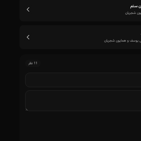
ن ستم
ون شجریان
 یوسف و همایون شجریان
11 نظر