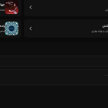
جها
ان
همای
شتن
زنده
 و بهاره بهاری
سامی