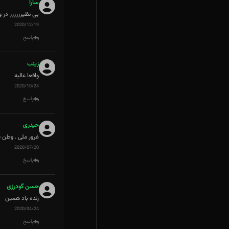
سارا
بی نظیرررررر در
2020/12/19
پاسخ
زینب
واقعا عالیه
2020/10/24
پاسخ
حیدری
غرور ملی . وطن 
2020/07/20
پاسخ
حسن گودرزی
زنده باد همین
2020/04/24
پاسخ