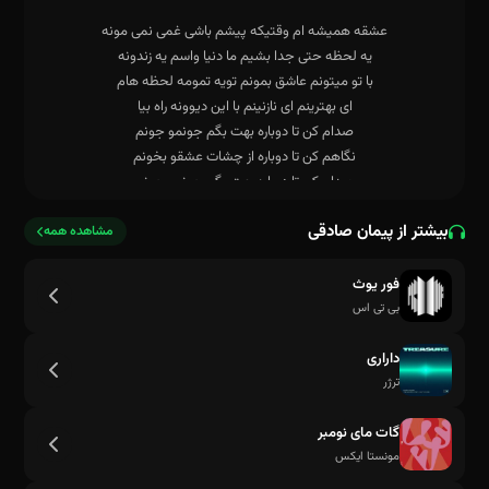
نگاهم کن تا دوباره از چشات عشقو بخونم
بیشتر از پیمان صادقی
مشاهده همه
فور یوث
بی تی اس
داراری
ترژر
گات مای نومبر
مونستا ایکس