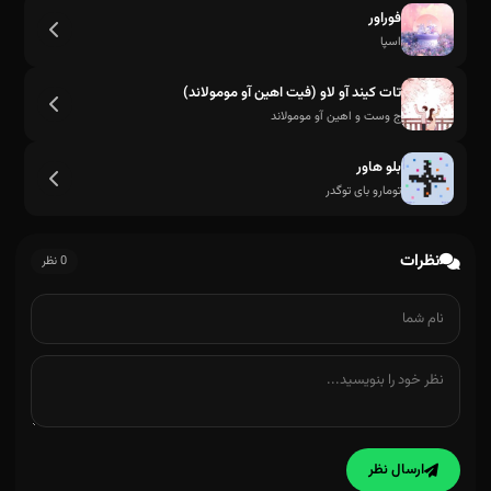
فوراور
اسپا
تات کیند آو لاو (فیت اهین آو مومولاند)
ج وست و اهین آو مومولاند
بلو هاور
تومارو بای توگدر
نظرات
0 نظر
ارسال نظر