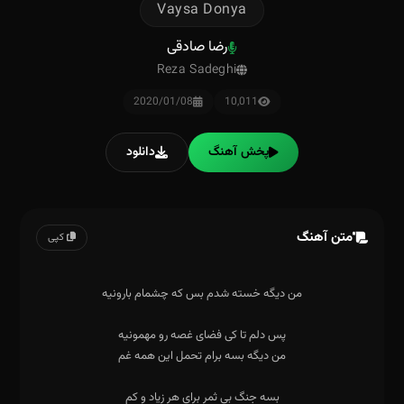
Vaysa Donya
رضا صادقی
Reza Sadeghi
2020/01/08
10,011
پخش آهنگ
دانلود
متن آهنگ
کپی