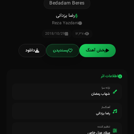
Bedadam Beres
رضا یزدانی
Reza Yazdani
2018/10/29
۱۲٬۳۷۰
پخش آهنگ
پسندیدن
دانلود
اطلاعات اثر
ترانه سرا
شهاب رمضان
آهنگساز
رضا یزدانی
تنظیم کننده
میلاد عدل خاص