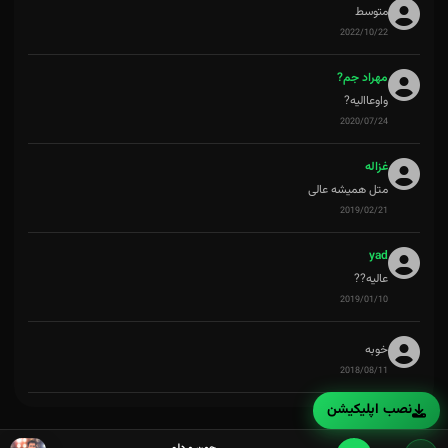
متوسط
2022/10/22
مهراد جم?
واوعاالیه?
2020/07/24
غزاله
متل همیشه عالی
2019/02/21
yad
عالیه??
2019/01/10
خوبه
2018/08/11
نصب اپلیکیشن