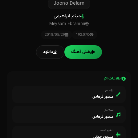
Joono Delam
میثم ابراهیمی
Meysam Ebrahimi
2018/05/29
192,070
پخش آهنگ
دانلود
اطلاعات اثر
ترانه سرا
منصور فرهادی
آهنگساز
منصور فرهادی
تنظیم کننده
مسعود جهانی