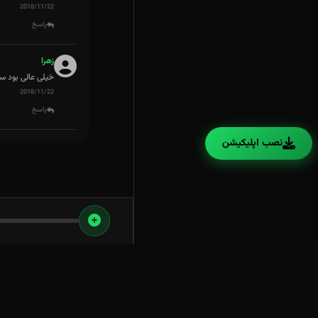
2018/11/22
پاسخ
زهرا
خیلی عالی بود س
2018/11/22
پاسخ
نصب اپلیکیشن