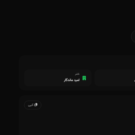
ناشر
امید ماندگار
کپی