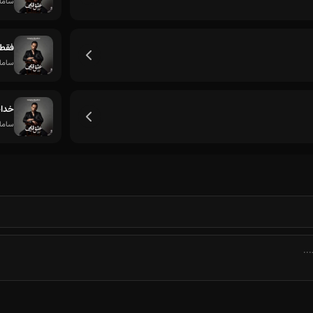
ساما
فقط 
ساما
خدا
ساما