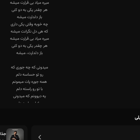
لی
جذاب