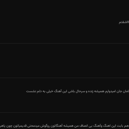
اااااشقتم
پر از احساسه دلم
امان جان امیدوارم همیشه زنده و سرحال باشی این آهنگ خیلی به دلم نشست
 هم بابت این اهنگ وآهنگ بی انصاف من همیشه آهنگاتون روگوش میدمحتی قدیمیاتون چون یاهرکد