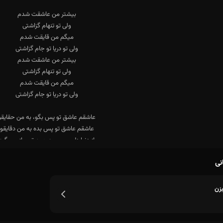
نی
زن