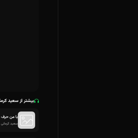
بیشتر از سعید کرما
با من حرف ب
سعید کرمانی