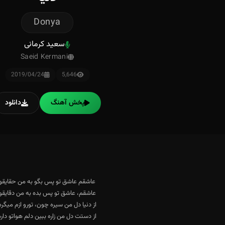
Donya
سعید کرمانی
Saeid Kermani
2019/04/24
5,646
پخش آهنگ
دانلود