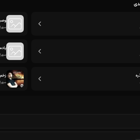
دی
وصی
سهرا
یادم
سهرا
ره
زخم 
سهرا