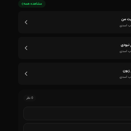
مشاهده همه
ت من
ب اسدی
 نبودی
ب اسدی
زبون
ب اسدی
0 نظر