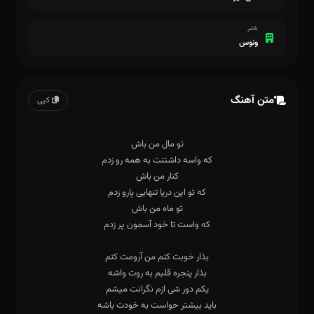
ناشر
ونوس
متن آهنگ
کپی