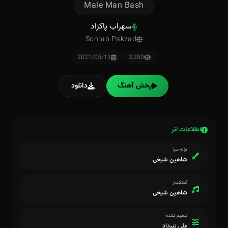
Male Man Bash
سهراب پاکزاد
Sohrab Pakzad
2021/05/13
3,280
پخش آهنگ
دانلود
اطلاعات اثر
ترانه سرا
شاهین شیخی
آهنگساز
شاهین شیخی
تنظیم کننده
علی تیرداد