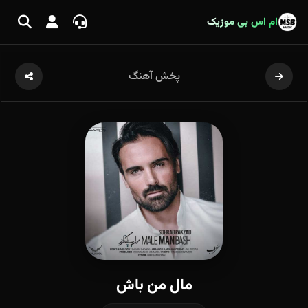
ام اس بی موزیک
پخش آهنگ
مال من باش