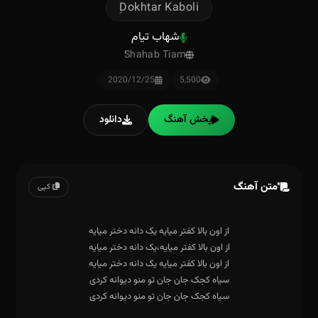
ِDokhtar Kaboli
شهاب تیام
ُShahab Tiam
2020/12/25
5,500
پخش آهنگ
دانلود
متن آهنگ
کپی