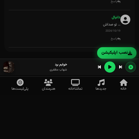
پاسخ
دانیال
… تو صداش
2024/10/19
پاسخ
نصب اپلیکیشن
خوابم برد
شهاب مظفری
خانه
جدیدها
تماشاخانه
هنرمندان
پلی‌لیست‌ها