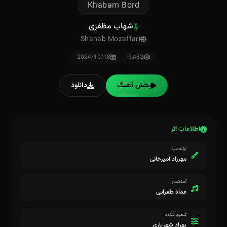
Khabam Bord
شهاب مظفری
Shahab Mozaffari
2024/10/18
6,432
پخش آهنگ
دانلود
اطلاعات اثر
ترانه سرا
مهرزاد امیرخانی
آهنگساز
عماد طغرایی
تنظیم کننده
بهراد شهریاری