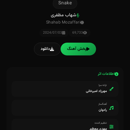
Snake
شهاب مظفری
Shahab Mozaffari
2024/07/03
69,733
پخش آهنگ
دانلود
اطلاعات اثر
ترانه سرا
مهرزاد امیرخانی
آهنگساز
رادوان
تنظیم کننده
مهدی معظم