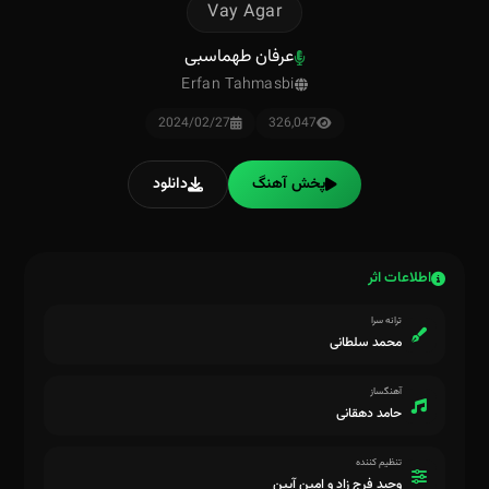
Vay Agar
عرفان طهماسبی
Erfan Tahmasbi
2024/02/27
326,047
پخش آهنگ
دانلود
اطلاعات اثر
ترانه سرا
محمد سلطانی
آهنگساز
حامد دهقانی
تنظیم کننده
وحید فرج زاد و امین آیین