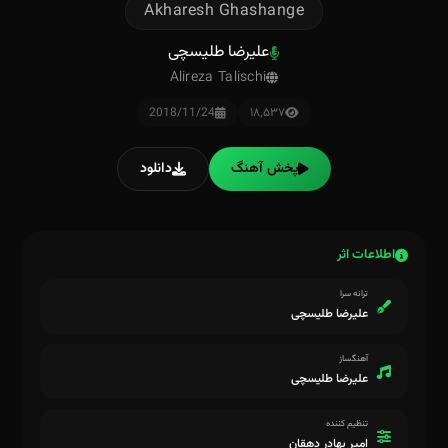
Akharesh Ghashange
علیرضا طلیسچی
Alireza Talischi
2018/11/24
۱۸٬۵۳۷
پخش آهنگ
دانلود
اطلاعات اثر
ترانه سرا
علیرضا طلیسچی
آهنگساز
علیرضا طلیسچی
تنظیم کننده
امیر بهادر دهقان