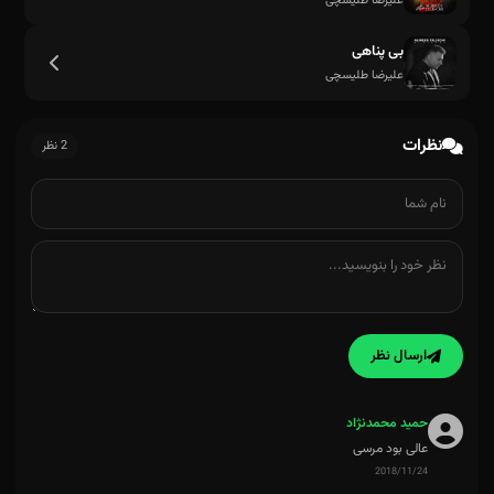
علیرضا طلیسچی
بی پناهی
علیرضا طلیسچی
نظرات
2 نظر
یه من میمونم یه تو
ارسال نظر
حمید محمدنژاد
عالی بود مرسی
2018/11/24