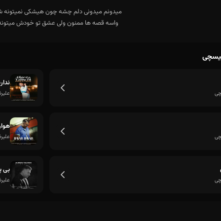
لیسچی
نداری
چی
علیر
هوار
قلب من هرجا باشی همراه توئه
چی
علیر
بی پ
چی
علیر