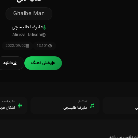
Ghalbe Man
علیرضا طلیسچی
Alireza Talischi
2022/09/02
13,101
پخش آهنگ
دانلود
آهنگساز
تنظیم کننده
ی
علیرضا طلیسچی
اشکان عرب
لم دلفینی می باشد