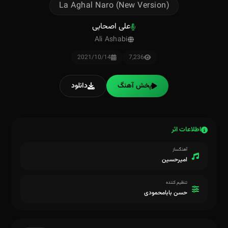
La Aghal Naro (New Version)
علی اصحابی
Ali Ashabi
2021/10/14
7,236
پخش آهنگ
دانلود
اطلاعات اثر
آهنگساز
امیرحسین
تنظیم کننده
حسن بابامحمودی