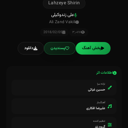
Lahzeye Shirin
علی زندوکیلی
Ali Zand Vakili
2018/02/05
۳٬۰۷۷
پخش آهنگ
پسندیدن
دانلود
اطلاعات اثر
ترانه سرا
حسین غیاثی
آهنگساز
علیرضا افکاری
تنظیم کننده
گروه زند