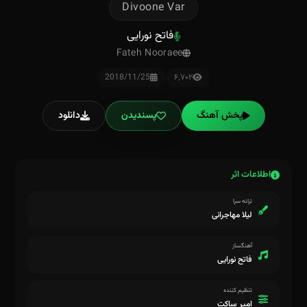
Divoone Var
فاتح نورایی
Fateh Nooraee
2018/11/25
۶٬۷۰۲
پخش آهنگ
پسندیدن
دانلود
اطلاعات اثر
ترانه سرا
لیلا مهاجرانی
آهنگساز
فاتح نورایی
تنظیم کننده
امیر ساکت