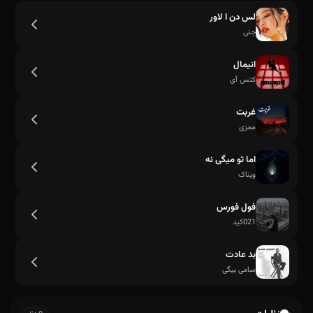
لس دن ا لاور
جنی
انیمال
کتس آی
غربت
ممزی
اما تو میگی نه
ویناک
فول فورس
021کید
بد عادت
سامی بیگی