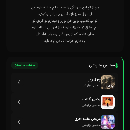
محسن چاوشی
مشاهده همه
چهل روز
محسن چاوشی
زخمی آفتاب
محسن چاوشی
میروم تنهای تنها ای گل زیبا خداحافظ
مریض تخت آخری
محسن چاوشی