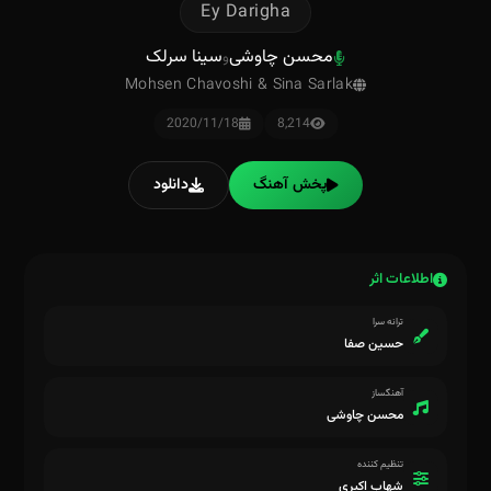
Ey Darigha
محسن چاوشی
سینا سرلک
و
Mohsen Chavoshi & Sina Sarlak
2020/11/18
8,214
پخش آهنگ
دانلود
اطلاعات اثر
ترانه سرا
حسین صفا
آهنگساز
محسن چاوشی
تنظیم کننده
شهاب اکبری