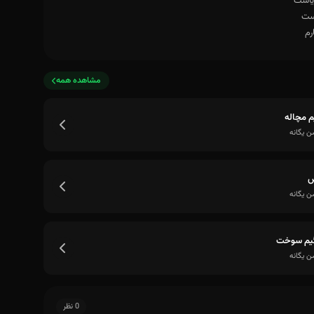
مشاهده همه
م مچاله
 یگانه
س
 یگانه
گیم سوخت
 یگانه
0 نظر