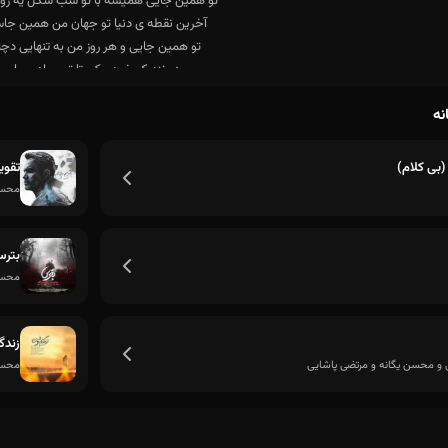
نه
بی کلام)
تقوی
محسن
من مات تصویر توام
بتر
محسن
زند
 و محسن یگانه و مرتضی پاشایی
محسن