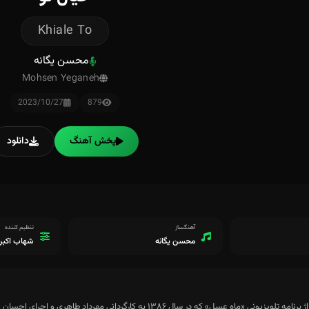
Khiale To
محسن یگانه
Mohsen Yeganeh
2023/10/27
879
پخش آهنگ
دانلود
آهنگساز
تنظیم کننده
محسن یگانه
شهاب اکبر
ماه عسل» که در سال ۱۳۸۶ به کارگردانی مهرداد طاهری و اجرای احسان علیخانی پخش شد می باشد.