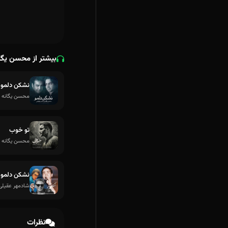
بیشتر از محسن یگا
نشکن دلمو (
محسن یگانه
تو خوب
محسن یگانه
نشکن دلمو
شادمهر عقیلی
نظرات