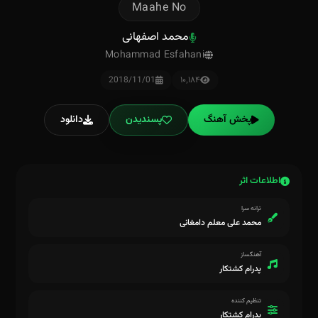
Maahe No
محمد اصفهانی
Mohammad Esfahani
2018/11/01
۱۰٬۱۸۴
پخش آهنگ
پسندیدن
دانلود
اطلاعات اثر
ترانه سرا
محمد علی معلم دامغانی
آهنگساز
پدرام کشتکار
تنظیم کننده
پدرام کشتکار