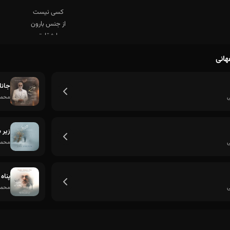
هانی
جانا
ی
محمد
زیر 
ی
محمد
پناه
ی
محمد