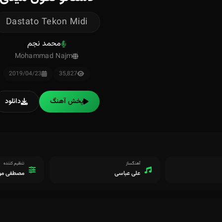
Dastato Tekon Midi
محمد نجم
Mohammad Najm
2019/04/23
35,827
پخش آهنگ
دانلود
آهنگساز
تنظیم کننده
علی عباسی
مصطفی مو