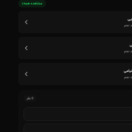
مشاهده همه
یی
 نجم
 نجم
نیامی
 نجم
0 نظر