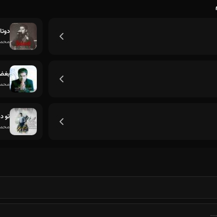
دوتا
محمد
بغض
محمد
تو د
محمد