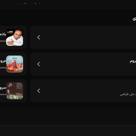
ی
یادم
محمد
سروم
عرو
محمد
سرو 
 علی فیاضی
محمد