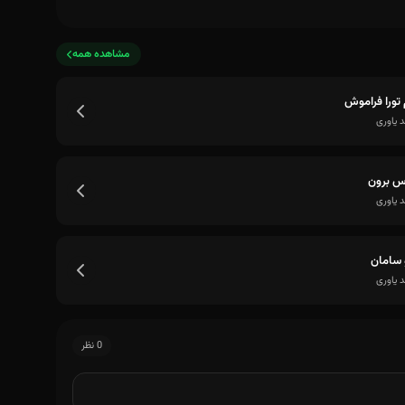
مشاهده همه
 تورا فراموش
 یاوری
س برون
 یاوری
سامان
 یاوری
0 نظر